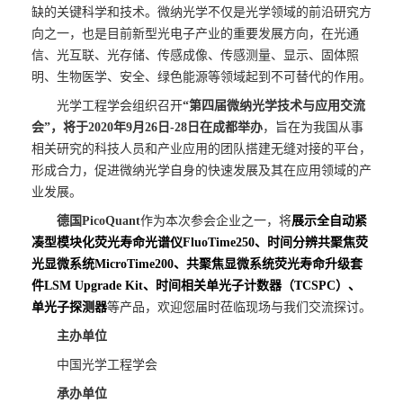
缺的关键科学和技术。微纳光学不仅是光学领域的前沿研究方
联系我们
向之一，也是目前新型光电子产业的重要发展方向，在光通
信、光互联、光存储、传感成像、传感测量、显示、固体照
明、生物医学、安全、绿色能源等领域起到不可替代的作用。
光学工程学会组织召开
“第四届微纳光学技术与应用交流
会”，将于
2020
年
9
月
26
日
-28
日在成都举办
，旨在为我国从事
相关研究的科技人员和产业应用的团队搭建无缝对接的平台，
形成合力，促进微纳光学自身的快速发展及其在应用领域的产
业发展。
德国
PicoQuant
作为本次参会企业之一，将
展示
全自动紧
凑型模块化荧光寿命光谱仪FluoTime250
、
时间分辨共聚焦荧
光显微系统MicroTime200
、
共聚焦显微系统荧光寿命升级套
件LSM Upgrade Kit
、时间相关单光子计数器（
TCSPC
）、
单光子探测器
等产品，欢迎您届时莅临现场与我们交流探讨。
主办单位
中国光学工程学会
承办单位