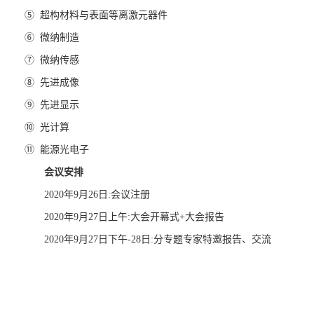
⑤ 超构材料与表面等离激元器件
⑥ 微纳制造
⑦ 微纳传感
⑧ 先进成像
⑨ 先进显示
⑩ 光计算
⑪ 能源光电子
会议安排
2020年
9
月
26
日
:
会议注册
2020年
9
月
27
日上午
:
大会开幕式
+
大会报告
2020年
9
月
27
日下午
-28
日
:
分专题专家特邀报告、交流