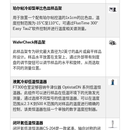
珀尔帖冷却型单比色皿样品架
用于放置一个配有珀尔帖控温的1x1cm的比色皿，温
度控制范围为-15°C至110°C，可通过FluoTime 300“
Easy Tau2”软件控制并进行温度相关谱测量。
WaferCheck样品架
此样品架专为研究最大直径为2英寸的晶片或扁平样品
所设计。样品水平放置在支架上，通过外部带有刻度
盘的调节旋钮可以调节样品的水平和旋转，从而选取
不同的测量位置。
液氮冷却低温恒温器
FT300仓室足够容纳牛津仪器 OptistatDN 系列低温恒
温器。此组件可以进行样品在低温环境下的光致发光
测量，通过选择不同型号的低温恒温器，可以在温度
范围从2.3 K到500 K范围内对样品的温度进行精确的
控制，该类恒温器包括一个单独的数字温度控制器。
闭环氦低温恒温器
闭环氦低温恒温器CS-204是一款紧凑、轴向对称的闭