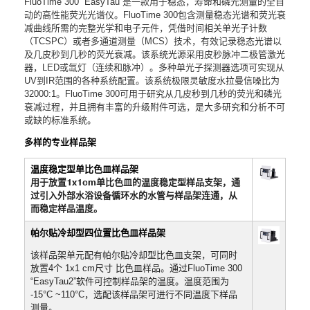
FluoTime 300“ EasyTau”是一款用于稳态，寿命和磷光测量的全自
动的高性能荧光光谱仪。FluoTime 300包含测量稳态光谱和荧光衰
减曲线所需的完整光学和电子元件，凭借时间相关单光子计数
（TCSPC）或者多通道测量（MCS）技术，有效记录稳态光谱以
及几皮秒到几秒的荧光衰减。该系统光源采用皮秒脉冲二极管激光
器，LED或氙灯（连续和脉冲）。多种单光子探测器选项可实现从
UV到IR范围的各种系统配置。该系统极限灵敏度水拉曼信噪比
为
32000:1。FluoTime 300可用于研究从几皮秒到几秒的荧光和磷光
衰减过程，并且拥有丰富的升级附件可选，是大多研究和分析不可
或缺的标准系统。
多样的专业样品架
温度稳定型单比色皿样品架
用于放置1x1cm单比色皿的温度稳定型样品支架，通
过引入外部水浴设备循环水的水管与样品架连通，从
而稳定样品温度。
帕尔贴冷却型四位置比色皿样品架
该样品架单元配有帕尔贴冷却型比色皿支架，可同时
放置4个 1x1 cm尺寸 比色皿样品。通过FluoTime 300
“EasyTau2”软件可控制样品架的温度。温度范围为
-15°C ~110°C，选配该样品架可进行不同温度下样品
测量。