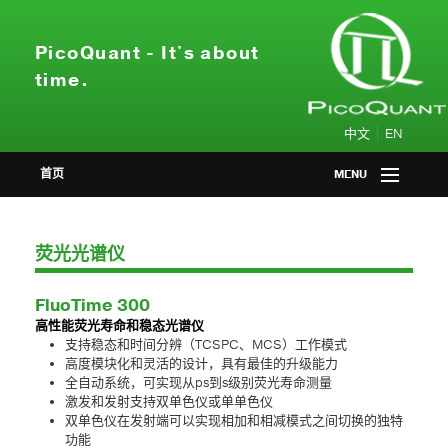
PicoQuant - It's about
time.
|
中文
EN
首页
MENU
产品中心
荧光光谱仪
应用领域
FluoTime 300
会议活动
高性能荧光寿命和稳态光谱仪
支持稳态和时间分辨（TCSPC、MCS）工作模式
高度模块化和灵活的设计，具有最佳的升级能力
新闻资讯
全自动系统，可实现从ps到s级别荧光寿命测量
激发和发射支持双单色仪或单单色仪
双单色仪在发射端可以实现相加和相减模式之间切换的独特
关于我们
功能