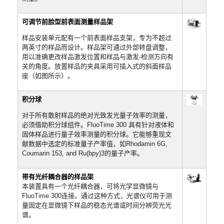
可调节前脸型前表面测量样品架
样品安装单元配有一个前表面样品支架，专为不超过
两英寸的样品而设计。样品架可通过外部转盘调整，
用以准确更改样品激发位置和样品与激发-检测方向有
关的角度。放置样品的夹具采用可插入式的斜面样品
座（如图所示）。
积分球
对于所有散射样品的绝对光致发光量子效率的测量，
必须借助积分球组件。FluoTime 300 具有针对液体和
固体样品进行量子效率测量的积分球。它能够重现文
献数据中选定的标准量子产率值，如Rhodamin 6G,
Coumarin 153, and Ru(bpy)3的量子产率。
带有光纤耦合器的样品架
本装置具有一个光纤耦合器，可将光学显微镜与
FluoTime 300连接。通过这种方式，光谱仪可用于测
量固定在显微镜下样品的稳态光谱或时间分辨荧光光
谱。